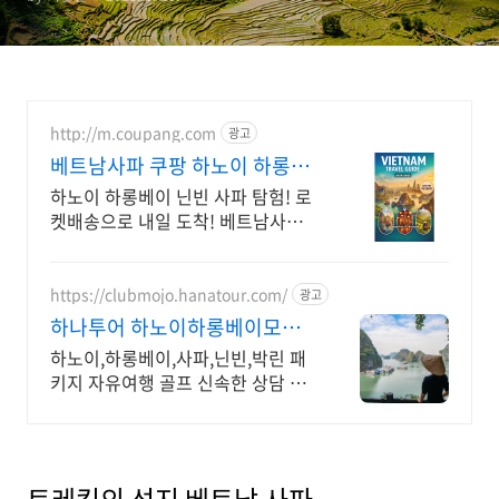
http://m.coupang.com
광고
베트남사파 쿠팡 하노이 하롱베
이
하노이 하롱베이 닌빈 사파 탐험! 로
켓배송으로 내일 도착! 베트남사파
여행, 쿠팡! 명소 정보 가득, 5% 적
립.
https://clubmojo.hanatour.com/
광고
하나투어 하노이하롱베이모든
것 하나투어 공식예약 인증센터
하노이,하롱베이,사파,닌빈,박린 패
키지 자유여행 골프 신속한 상담 및
다양한 혜택