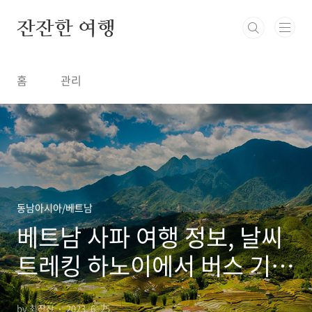
본문 바로가기
잔잔한 여행
홈
관리
동남아시아/베트남
베트남 사파 여행 정보, 날씨
트레킹 하노이에서 버스 기차
로 가는 방법 추천 명소
by 최잔잔
2023. 6. 25.