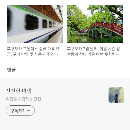
시기 옷차림
후쿠오카 교통패스 종류 가격 요
후쿠오카 7월 날씨, 여름 시즌 강
금, 구매 방법 및 사용시 주의사
수량과 장마 기온 여행 옷차림
항
준비물
댓글
잔잔한 여행
여행을 사랑하는 잔잔
구독하기