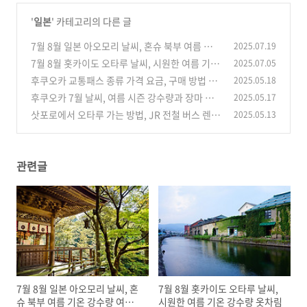
'
일본
' 카테고리의 다른 글
7월 8월 일본 아오모리 날씨, 혼슈 북부 여름 기온
2025.07.19
강수량 여행 시기 옷차림
7월 8월 홋카이도 오타루 날씨, 시원한 여름 기온
2025.07.05
(0)
강수량 옷차림
후쿠오카 교통패스 종류 가격 요금, 구매 방법 및
2025.05.18
(0)
사용시 주의사항
후쿠오카 7월 날씨, 여름 시즌 강수량과 장마 기
2025.05.17
(0)
온 여행 옷차림 준비물
삿포로에서 오타루 가는 방법, JR 전철 버스 렌터
2025.05.13
(0)
카 요금 장단점 주의할 점
(0)
관련글
7월 8월 일본 아오모리 날씨, 혼
7월 8월 홋카이도 오타루 날씨,
슈 북부 여름 기온 강수량 여행
시원한 여름 기온 강수량 옷차림