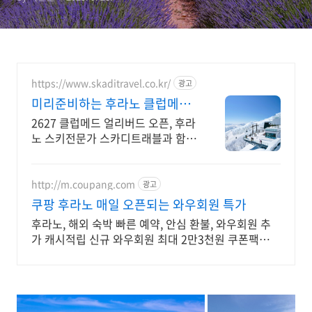
https://www.skaditravel.co.kr/
광고
미리준비하는 후라노 클럽메드
얼리버드예약 오픈
2627 클럽메드 얼리버드 오픈, 후라
노 스키전문가 스카디트래블과 함께
하세요!
http://m.coupang.com
광고
쿠팡 후라노 매일 오픈되는 와우회원 특가
후라노, 해외 숙박 빠른 예약, 안심 환불, 와우회원 추
가 캐시적립 신규 와우회원 최대 2만3천원 쿠폰팩
+5% 추가적립 혜택! 여행도 이제 쿠팡에서!