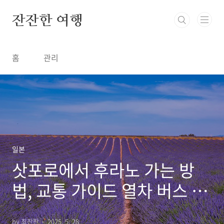
본문 바로가기
잔잔한 여행
홈
관리
일본
삿포로에서 후라노 가는 방
법, 교통 가이드 열차 버스 렌
터카 요금 소요시간
by 최잔잔
2025. 5. 28.