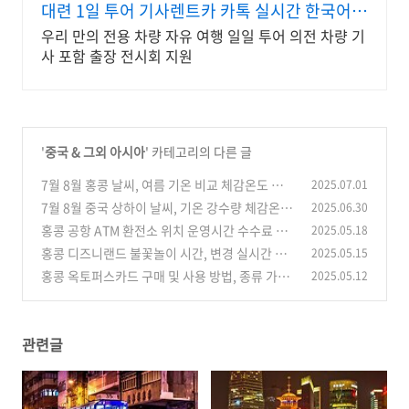
대련 1일 투어 기사렌트카 카톡 실시간 한국어
지원!
우리 만의 전용 차량 자유 여행 일일 투어 의전 차량 기
사 포함 출장 전시회 지원
'
중국 & 그외 아시아
' 카테고리의 다른 글
7월 8월 홍콩 날씨, 여름 기온 비교 체감온도 우기
2025.07.01
강수량 옷차림
7월 8월 중국 상하이 날씨, 기온 강수량 체감온도
2025.06.30
(0)
여름 성수기 옷차림
홍콩 공항 ATM 환전소 위치 운영시간 수수료 환
2025.05.18
(0)
불 비교 주의사항 환전 꿀팁
홍콩 디즈니랜드 불꽃놀이 시간, 변경 실시간 앱
2025.05.15
(0)
확인 명당 확보 대기 꿀팁
홍콩 옥토퍼스카드 구매 및 사용 방법, 종류 가격
2025.05.12
(0)
사용처 충전팁 주의사항
(0)
관련글