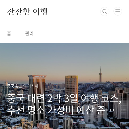
본문 바로가기
잔잔한 여행
홈
관리
중국 & 그외 아시아
중국 대련 2박 3일 여행 코스,
추천 명소 가성비 예산 준비
근교 여행지
by 최잔잔
2025. 6. 3.