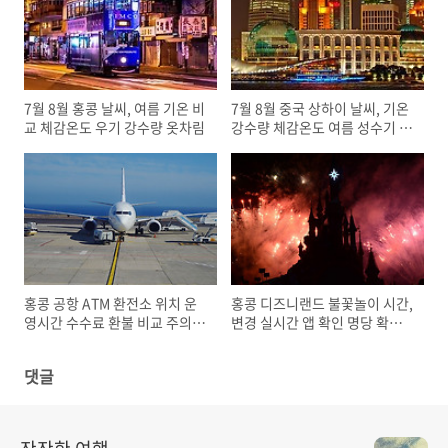
7월 8월 홍콩 날씨, 여름 기온 비
7월 8월 중국 상하이 날씨, 기온
교 체감온도 우기 강수량 옷차림
강수량 체감온도 여름 성수기 옷
차림
홍콩 공항 ATM 환전소 위치 운
홍콩 디즈니랜드 불꽃놀이 시간,
영시간 수수료 환불 비교 주의사
변경 실시간 앱 확인 명당 확보
항 환전 꿀팁
대기 꿀팁
댓글